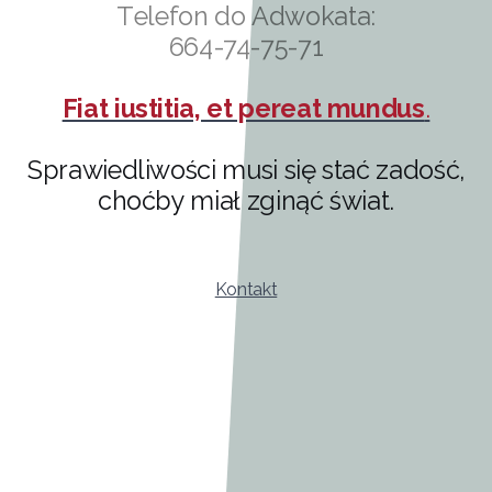
Telefon do Adwokata:
664-74-75-71
Fiat iustitia, et pereat mundus
.
Sprawiedliwości musi się stać zadość,
choćby miał zginąć świat.
Kontakt