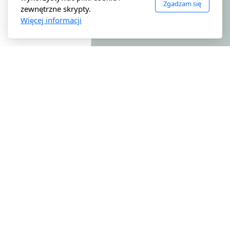
Zgadzam się
zewnętrzne skrypty.
Więcej informacji
Szanowni Państwo
Moja kancelaria oferuje profesjonalną
pomoc prawną w oparciu o
dopasowanie do indywidualnych
potrzeb klienta.
KANCELARIA
Profesjonalizm opieram na wieloletnim
ADWOKACK
doświadczeniu, co przekłada się na
A
wysoki poziom świadczonych usług.
Reprezentuję klientów w wielu dziedzinach prawa,
które wymagają specjalistycznej wiedzy, oraz
doświadczenia.